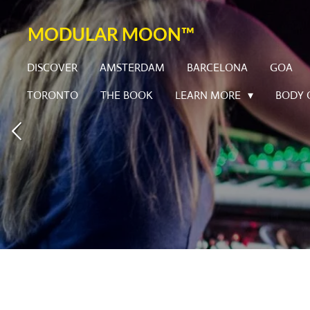
Skip
MODULAR MOON™
to
main
DISCOVER
AMSTERDAM
BARCELONA
GOA
content
TORONTO
THE BOOK
LEARN MORE
BODY 