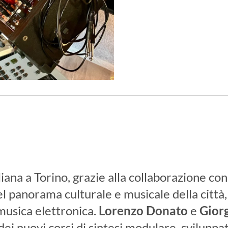
na a Torino, grazie alla collaborazione con i
nel panorama culturale e musicale della citt
musica elettronica.
Lorenzo Donato
e
Gior
 dei nuovi corsi di sintesi modulare, svilupp