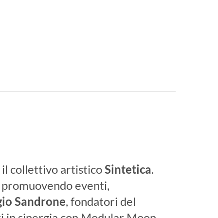
l collettivo artistico
Sintetica
.
à, promuovendo eventi,
gio Sandrone
, fondatori del
ati in sinergia con Modular Moon.