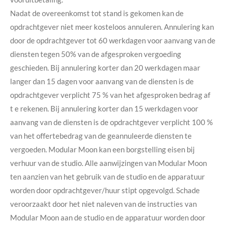
Nadat de overeenkomst tot stand is gekomen kan de
opd
r
ac
h
t
g
ev
e
r niet meer kosteloos annuleren.
Ann
u
l
e
r
i
n
g
k
a
n
doo
r
d
e
op
dr
ac
h
t
g
ev
e
r
t
o
t
6
0
w
e
rk
dag
e
n
voo
r
a
a
n
van
g
v
a
n
d
e
d
ie
n
s
t
e
n
tegen 50% van de afgesproken vergoeding
g
e
s
c
h
ied
e
n
.
B
i
j
a
nn
u
l
e
r
i
n
g
kor
t
e
r
d
a
n
2
0
w
e
rk
dag
e
n maar
langer dan 15 dagen
voo
r
aanva
n
g
v
a
n
d
e
d
ie
n
s
te
n
i
s
d
e
op
dr
ac
h
t
g
ev
e
r
v
e
r
pl
ic
h
t
75
%
v
a
n
h
e
t
afgesproken bedrag
af
t e rekenen
.
B
i
j
a
nn
u
l
e
r
i
n
g
kor
t
e
r
d
a
n
1
5
w
e
rk
dag
e
n
voo
r
a
a
n
van
g
v
a
n
d
e
d
ie
n
s
te
n
i
s
d
e
opd
r
ac
h
t
g
ev
e
r
v
e
r
pl
ic
h
t
10
0
%
va
n
h
e
t
o
f
f
e
r
t
eb
e
dr
a
g
v
a
n
d
e
g
e
a
n
n
u
l
ee
r
d
e
d
ie
n
s
te
n
t
e
v
e
rg
oed
e
n
. Modular Moon kan een borgstelling eisen bij
verhuur van de studio. Alle aanwijzingen van Modular Moon
ten aanzien van het gebruik van de studio en de apparatuur
worden door opdrachtgever/huur stipt opgevolgd. Schade
veroorzaakt door het niet naleven van de instructies van
Modular Moon aan de studio en de apparatuur worden door